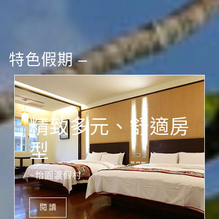
特色假期 –
精致多元、舒適房
型
~怡園渡假村
閱 讀