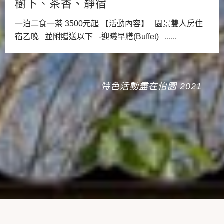
樹下、茶香、靜宿
一泊二食一茶 3500元起 【活動內容】 園景雙人房住
宿乙晚 並附贈送以下 -迎曦早膳(Buffet) ......
特色活動盡在怡園 2021