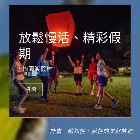
放鬆慢活、精彩假
期
~怡園渡假村
閱 讀
計畫一趟知性、感性的美好旅程