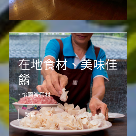
在地食材、美味佳
餚
~怡園渡假村
閱 讀