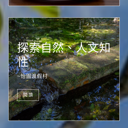
探索自然、人文知
性
~怡園渡假村
閱 讀