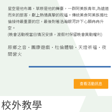
星空是他布幕，草原是他的舞臺，一群阿美族青年,為遠道
而來的旅客，獻上熱情真摯的祝福。傳統美食阿美族搗杜
倫接待最重要的您，最後對著浩瀚銀河許下心願冉冉升
空。
(晚會活動視當日情況安排，渡假村保留晚會異動權利)
原鄉之音·團康遊戲·杜倫體驗·天燈祈福·夜
間營火
查看活動訊息
校外教學