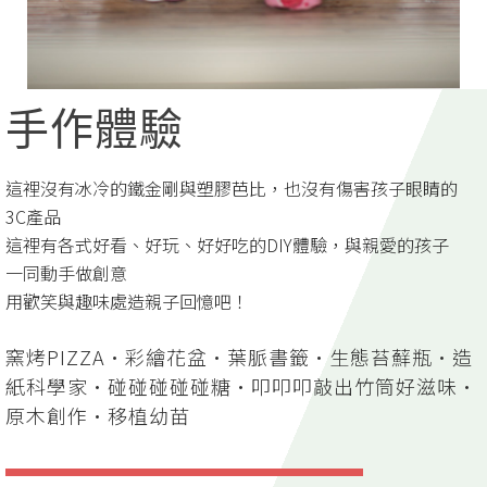
手作體驗
這裡沒有冰冷的鐵金剛與塑膠芭比，也沒有傷害孩子眼睛的
3C產品
這裡有各式好看、好玩、好好吃的DIY體驗，與親愛的孩子
一同動手做創意
用歡笑與趣味處造親子回憶吧！
窯烤PIZZA·彩繪花盆·葉脈書籤·生態苔蘚瓶·造
紙科學家·碰碰碰碰碰糖·叩叩叩敲出竹筒好滋味·
原木創作·移植幼苗