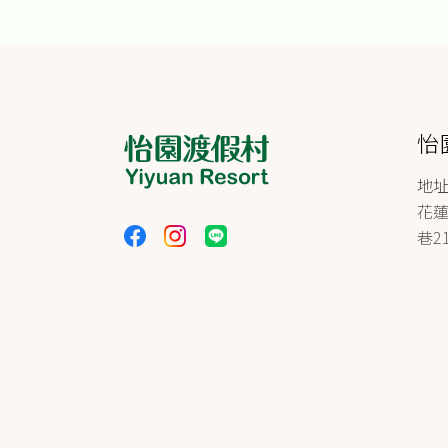
怡
地
花
巷2