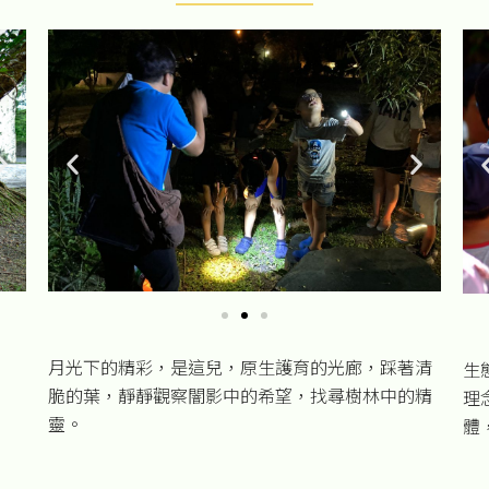
月光下的精彩，是這兒，原生護育的光廊，踩著清
生
脆的葉，靜靜觀察闇影中的希望，找尋樹林中的精
理
靈。
體