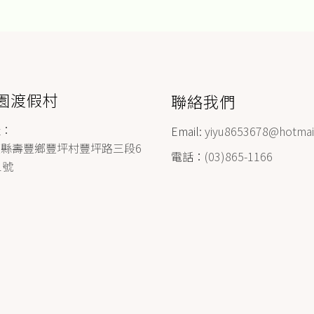
園渡假村
聯絡我們
址：
Email:
yiyu8653678@hotmai
蓮縣壽豐鄉豐坪村豐坪路三段6
電話：
(03)865-1166
1號