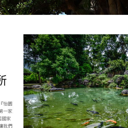
所
『怡園
第一家
屆國家
讓我們