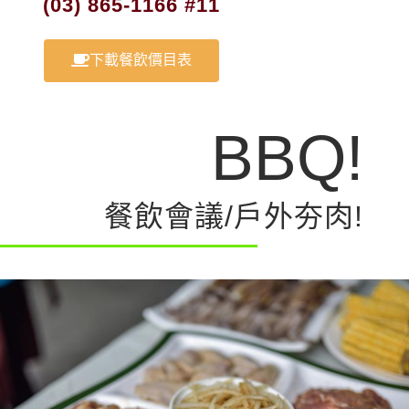
(03)
865-1166
#11
下載餐飲價目表
BBQ!
餐飲會議/戶外夯肉!