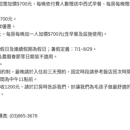
需加價$700元，每晚依付費人數贈送中西式早餐、每房每晚贈
700元。
案優惠。
以上，每房每晚加一人加價$700元(含早餐及設施使用)。
日及連續假期為假日；暑假定義：7/1~8/29。
及農曆春節等日期皆不適用。
。
。(預約制，最晚請於入住前三天預約，固定時段請參考飯店班次時
間為中午11點前。
加收1200元，請於訂房時告訴我們，好讓我們為毛孩子做最舒適
準。
 (03)865-3678