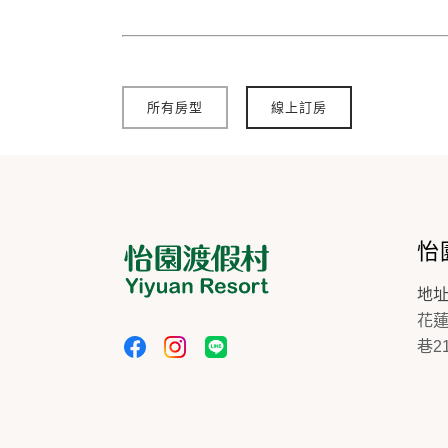
所有房型
線上訂房
怡
地
花
巷2