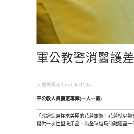
軍公教警消醫護
in
優惠專案
by
editor1994
軍公教人員優惠專案(一人一室)
「感謝您選擇來美麗的花蓮旅遊！花蓮縣以觀
提供一次性盥洗用品，為全球垃圾的難題盡一