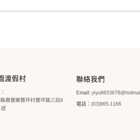
園渡假村
聯絡我們
址：
Email:
yiyu8653678@hotmai
蓮縣壽豐鄉豐坪村豐坪路三段6
電話：
(03)865-1166
1號