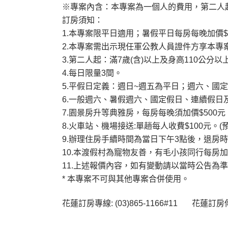
※專案內含：本專案為一個人的費用，第二人起
訂房須知：
1.本專案限平日適用；暑假平日每房每晚加價$
2.本專案需出示現任軍公教人員證件方享本專
3.第二人起：滿7歲(含)以上及身高110公分
4.每日限量3間。
5.平假日定義：週日~週五為平日；週六、國定假
6.一般週六、暑假週六、國定假日、連續假日
7.園景房升等典雅房，每房每晚須加價$500元
8.火車站、機場接送:單趟每人收費$100元
9.辦理住房手續時間為當日下午3點後，退房時
10.本渡假村為寵物友善，有毛小孩同行每房
11.上述報價內容，如有變動請以當時公告為
* 本專案不可與其他專案合併使用。
花蓮訂房專線: (03)865-1166#11 花蓮訂房傳真: