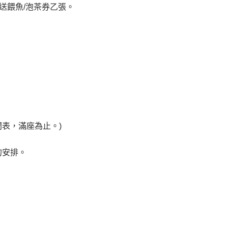
送餵魚/泡茶券乙張。
間表，滿座為止。)
的安排。