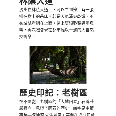
林蔭大道
漫步在林蔭大道上，可以看到邊上有一張
掛在樹上的吊床。若是天氣清爽乾燥，不
妨試試看躺在上面，閉上雙眼聆聽蟲鳴鳥
叫，再次體會現在都市難以一遇的大自然
交響樂。
歷史印記：老樹區
在不遠處，老樹區的「大地回春」石碑莊
嚴矗立，見證了園區的歷史，四字是由董
事長―陳勝德 先生題字，甚至在近期花蓮