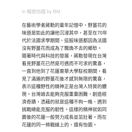
in
暢遊怡園
by
BM
在藝術學者蔣勳的童年記憶中，野薑花的
味道是如此的讓他沉浸其中，甚至在70年
代於法國求學期間，這股味道都因為法國
沒有野薑花而成為了飄逸不去的鄉愁。
隨著時代與科技的發展，蔣勳發現在台灣
看見野薑花已然是可遇而不可求的驚喜，
一直到他到了花蓮東華大學駐校期間，看
見了滿遍的野薑花後才感到無限的驚喜，
表示這種野性的精神正是台灣人特質的體
現。台灣過去能夠克服重重困難，創造經
濟奇蹟，憑藉的就是這種不拘一格、遇到
挑戰總能克服的韌性。這樣的精神就如同
震後的花蓮一般努力成長並茁壯著。而在
花蓮的同一條戰線上的，還有怡園。