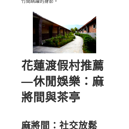
竹間跳躍的身影。
花蓮渡假村推薦
―休閒娛樂：麻
將間與茶亭
麻將間：社交放鬆