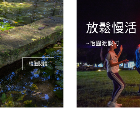
放鬆慢活
~怡園渡假村
續繼閱讀