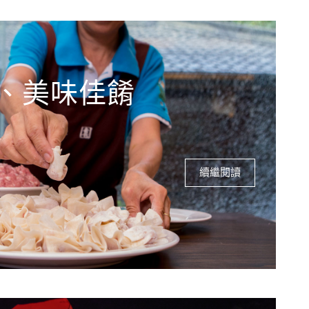
、美味佳餚
續繼閱讀