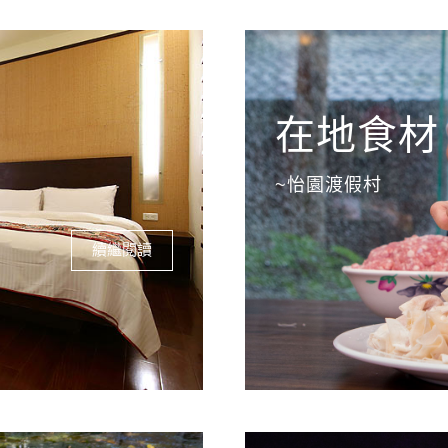
在地食材
~怡園渡假村
續繼閱讀