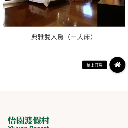
典雅雙人房（ㄧ大床）