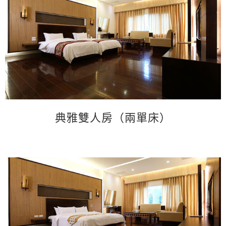
典雅雙人房（兩單床）