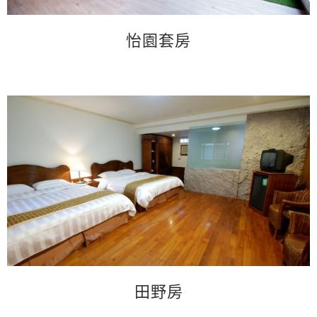
怡園套房
田野房