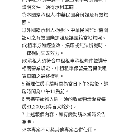
證明文件，始得承租車輛：
◎本國籍承租人-中華民國身份證及有效駕
照。
◎外國籍承租人-護照、中華民國監理機關
認可之有效國際駕照及讓國籍當地駕照。
(5)租車券如經塗改、損壞或無法辨識時，
一律視同失去效力。
(6)承租人須符合中租租車承租條件並遵守
相關營業規定，中租租車保留是否提供租
賃車輛之最終權利。
5.辦理住房手續時間為當日下午3點後，退
房時間為中午11點前。
6.若攜帶寵物入園，須酌收寵物清潔費每
房$1,200元(導盲犬除外)。
7.上述報價內容，如有變動請以當時公告
為準。
※本專案不可與其他專案合併使用。