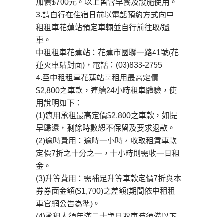
加價$700元。以上皆含早餐及設施使用。
3.請自行在住宿日前以電話預約方式向中
租租車花蓮站預定車輛並自行前往取/還
車。
中租租車花蓮站：花蓮市國聯一路41號(花
蓮火車站對面)，電話：(03)833-2755
4.至中租租車花蓮站享租用最高定價
$2,800之車款，連續24小時租車體驗，使
用說明如下：
(1)適用承租最高定價$2,800之車款，如提
早歸還，剩餘時數恕不保留及要求退款。
(2)逾時費用：逾時一小時，收取租賃車款
定價7折之十分之一，十小時則需收一日租
金。
(3)升等費用：需補足升等車款定價7折與本
券券面金額($1,700)之差額(期間依中租租
車官網公告為準)。
(4)承租人須年滿二十歲且取車時須備以下