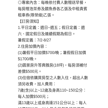
◎專案內含：每晚依付費人數贈送早餐，
每房贈泡茶券及餵魚券各乙張及中租貴賓
租車券(尊榮級)乙張。
【訂房須知】
1.平日定義：週日~週五；假日定義：週
六、國定假日及連續假期為假日。
暑假定義：7/2-8/27
2.住房加價內容：
(1)暑假平日加價$700/晚；暑假假日加價
$1700/晚。
(2)園景房升等典雅房(18坪)，每房須補付
差價$500元。
(3)住宿依購買房型之人數入住，超出人數
須另收費，加人費用：
7歲(含)以上~12歲及身高110~150公分：
每人加價$500元；
滿13歲以上或身高達151公分以上：每人