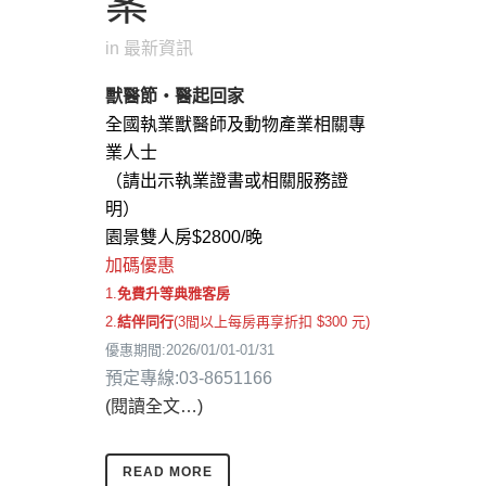
案
in
最新資訊
獸醫節・醫起回家
全國執業獸醫師及動物產業相關專
業人士
（請出示執業證書或相關服務證
明）
園景雙人房$2800/晚
加碼優惠
1.
免費升等典雅客房
2.
結伴同行
(3間以上每房再享折扣 $300 元)
優惠期間:2026/01/01-01/31
預定專線:03-8651166
(閱讀全文…)
READ MORE