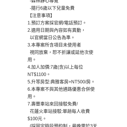
-森林靜心導覽
-隨行6歲以下兒童免費
【注意事項】
1.預訂方案採官網/電話預訂。
2.適用日期與內容如有異動，
以官網當日公告為準。
3.本專案所含項目未使用者
視同放棄，恕不折讓或延他次使
用。
4.加人加價:7歲(含)以上每位
NT$1100。
5.升等房型:典雅客房+NT500/房。
6.本專案不與其他通路優惠合併使
用。
7.壽豐車站來回接駁免費/
花蓮火車站接駁:單趟每人收費
$100元。
(採固定時段預約制，最晚需於3天