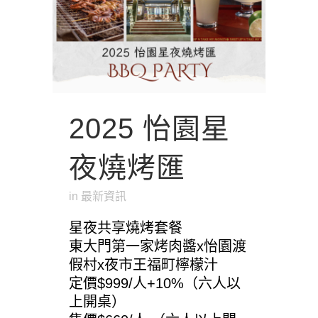
2025 怡園星
夜燒烤匯
in
最新資訊
星夜共享燒烤套餐
東大門第一家烤肉醬x怡園渡
假村x夜市王福町檸檬汁
定價$999/人+10%（六人以
上開桌）