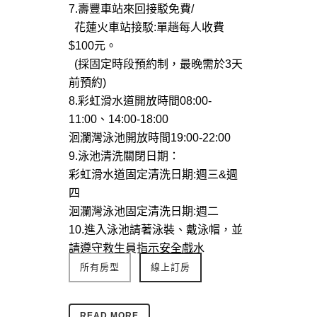
7.壽豐車站來回接駁免費/
花蓮火車站接駁:單趟每人收費
$100元。
(採固定時段預約制，最晚需於3天
前預約)
8.彩虹滑水道開放時間08:00-
11:00、14:00-18:00
洄瀾灣泳池開放時間19:00-22:00
9.泳池清洗關閉日期：
彩虹滑水道固定清洗日期:週三&週
四
洄瀾灣泳池固定清洗日期:週二
10.進入泳池請著泳裝、戴泳帽，並
請遵守救生員指示安全戲水
所有房型
線上訂房
READ MORE