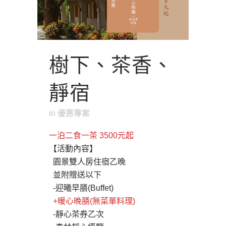
樹下、茶香、
靜宿
in
優惠專案
一泊二食一茶 3500元起
【活動內容】
園景雙人房住宿乙晚
並附贈送以下
-迎曦早膳(Buffet)
+暖心晚膳(無菜單料理)
-靜心茶券乙次