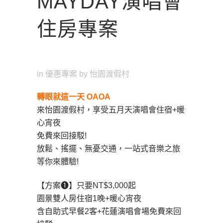
MAYDAY演唱會
住房專案
in
優惠專案
by
怡園渡假村
轉眼就這一天 OAOA
來怡園渡假村，享受五月天演唱會住宿+暖
心宵夜
免費來回接駁!
放鬆、搖擺、無憂交通，一站式音樂之旅
等你來體驗!
【方案❶】只要NT$3,000起
園景雙人房住宿1晚+暖心宵夜
含自助式早餐2客+花蓮演唱會場免費來回