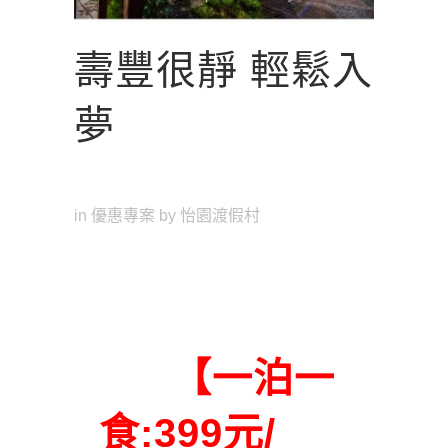
壽豐很靜 輕鬆入
夢
in
優惠專案
by
怡園渡假村
【一泊一
食:399元/