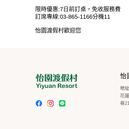
限時優惠:7日前訂桌，免收服務費
訂席專線:03-865-1166分機11
怡園渡假村歡迎您
怡
地
花
巷2