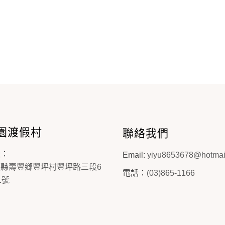
園渡假村
聯絡我們
址：
Email:
yiyu8653678@hotmai
蓮縣壽豐鄉豐坪村豐坪路三段6
電話：
(03)865-1166
1號