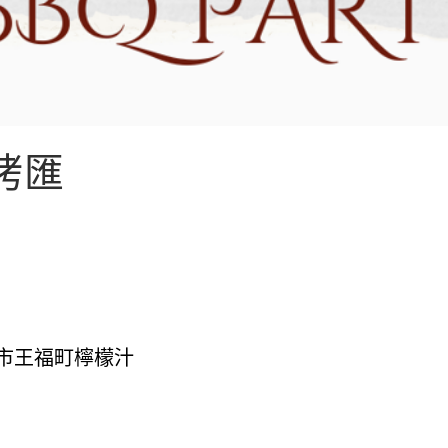
烤匯
市王福町檸檬汁