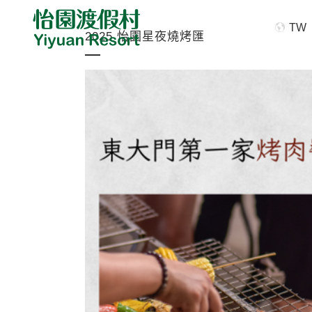
TW
2025 怡園星夜燒烤匯