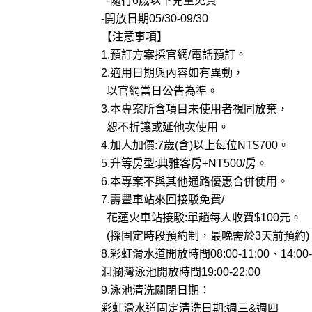
-隨行6歲以下兒童免費
-開放日期05/30-09/30
【注意事項】
1.預訂方案採官網/電話預訂。
2.適用日期與內容如有異動，
以官網當日公告為準。
3.本專案所含項目未使用者視同放棄，
恕不折讓或延他次使用。
4.加人加價:7歲(含)以上每位NT$700。
5.升等房型:典雅客房+NT500/房。
6.本專案不與其他通路優惠合併使用。
7.壽豐車站來回接駁免費/
花蓮火車站接駁:單趟每人收費$100元。
(採固定時段預約制，最晚需於3天前預約)
8.彩虹滑水道開放時間08:00-11:00、14:00-1
洄瀾灣泳池開放時間19:00-22:00
9.泳池清洗關閉日期：
彩虹滑水道固定清洗日期:週三&週四