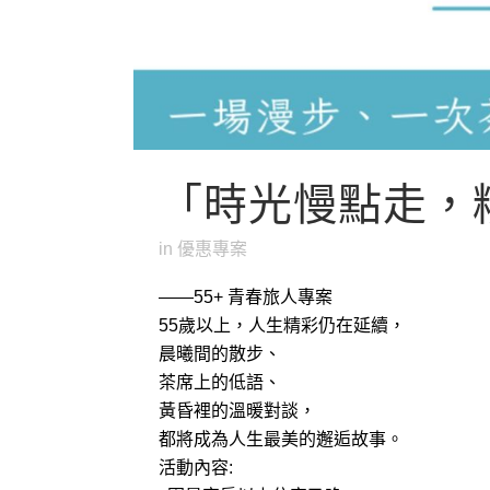
「時光慢點走，
in
優惠專案
——55+ 青春旅人專案
55歲以上，人生精彩仍在延續，
晨曦間的散步、
茶席上的低語、
黃昏裡的溫暖對談，
都將成為人生最美的邂逅故事。
活動內容: