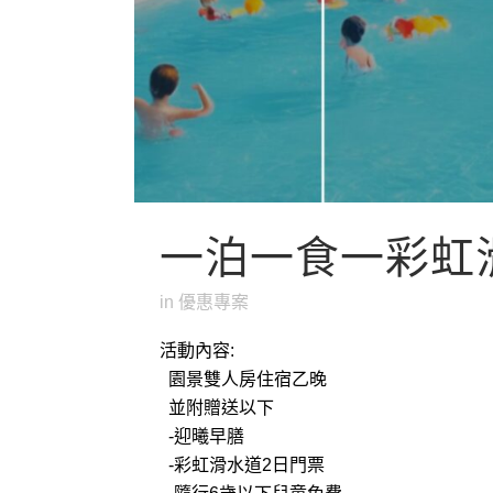
一泊一食一彩虹滑
in
優惠專案
活動內容:
園景雙人房住宿乙晚
並附贈送以下
-迎曦早膳
-彩虹滑水道2日門票