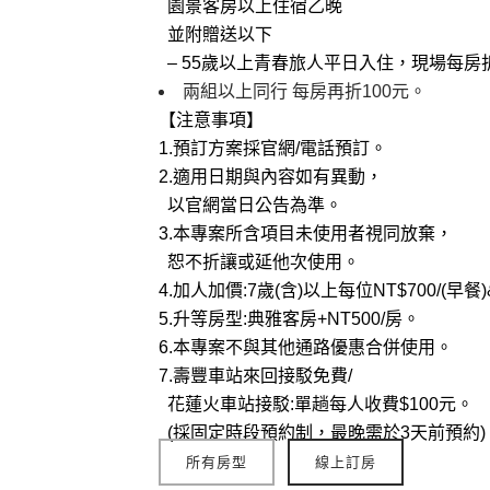
園景客房以上住宿乙晚
並附贈送以下
– 55歲以上青春旅人平日入住，現場每房折
兩組以上同行 每房再折100元。
【注意事項】
1.預訂方案採官網/電話預訂。
2.適用日期與內容如有異動，
以官網當日公告為準。
3.本專案所含項目未使用者視同放棄，
恕不折讓或延他次使用。
4.加人加價:7歲(含)以上每位NT$700/(早餐)
5.升等房型:典雅客房+NT500/房。
6.本專案不與其他通路優惠合併使用。
7.壽豐車站來回接駁免費/
花蓮火車站接駁:單趟每人收費$100元。
(採固定時段預約制，最晚需於3天前預約)
所有房型
線上訂房